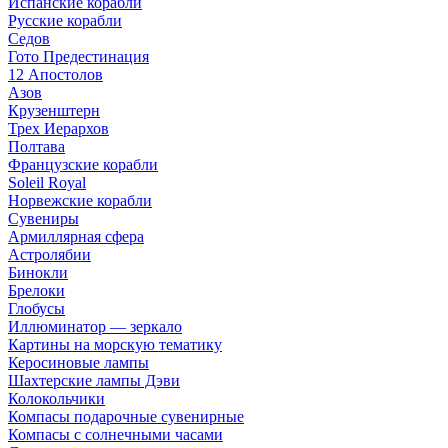
Испанские корабли
Русские корабли
Седов
Гото Предестинация
12 Апостолов
Азов
Крузенштерн
Трех Иерархов
Полтава
Французские корабли
Soleil Royal
Норвежские корабли
Сувениры
Армиллярная сфера
Астролябии
Бинокли
Брелоки
Глобусы
Иллюминатор — зеркало
Картины на морскую тематику
Керосиновые лампы
Шахтерские лампы Дэви
Колокольчики
Компасы подарочные сувенирные
Компасы с солнечными часами