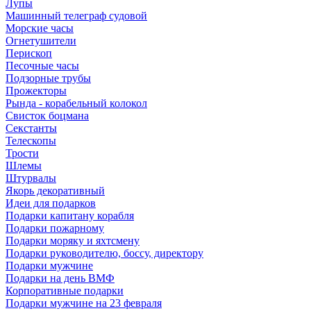
Лупы
Машинный телеграф судовой
Морские часы
Огнетушители
Перископ
Песочные часы
Подзорные трубы
Прожекторы
Рында - корабельный колокол
Свисток боцмана
Секстанты
Телескопы
Трости
Шлемы
Штурвалы
Якорь декоративный
Идеи для подарков
Подарки капитану корабля
Подарки пожарному
Подарки моряку и яхтсмену
Подарки руководителю, боссу, директору
Подарки мужчине
Подарки на день ВМФ
Корпоративные подарки
Подарки мужчине на 23 февраля