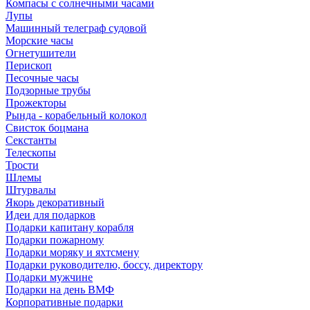
Компасы с солнечными часами
Лупы
Машинный телеграф судовой
Морские часы
Огнетушители
Перископ
Песочные часы
Подзорные трубы
Прожекторы
Рында - корабельный колокол
Свисток боцмана
Секстанты
Телескопы
Трости
Шлемы
Штурвалы
Якорь декоративный
Идеи для подарков
Подарки капитану корабля
Подарки пожарному
Подарки моряку и яхтсмену
Подарки руководителю, боссу, директору
Подарки мужчине
Подарки на день ВМФ
Корпоративные подарки