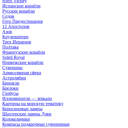
HMS Victory
Испанские корабли
Русские корабли
Седов
Гото Предестинация
12 Апостолов
Азов
Крузенштерн
Трех Иерархов
Полтава
Французские корабли
Soleil Royal
Норвежские корабли
Сувениры
Армиллярная сфера
Астролябии
Бинокли
Брелоки
Глобусы
Иллюминатор — зеркало
Картины на морскую тематику
Керосиновые лампы
Шахтерские лампы Дэви
Колокольчики
Компасы подарочные сувенирные