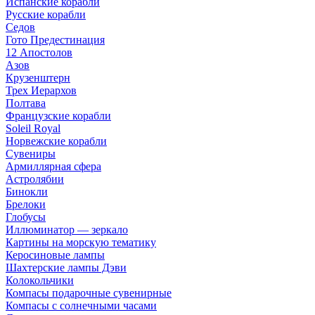
Испанские корабли
Русские корабли
Седов
Гото Предестинация
12 Апостолов
Азов
Крузенштерн
Трех Иерархов
Полтава
Французские корабли
Soleil Royal
Норвежские корабли
Сувениры
Армиллярная сфера
Астролябии
Бинокли
Брелоки
Глобусы
Иллюминатор — зеркало
Картины на морскую тематику
Керосиновые лампы
Шахтерские лампы Дэви
Колокольчики
Компасы подарочные сувенирные
Компасы с солнечными часами