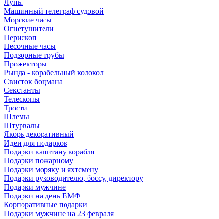
Лупы
Машинный телеграф судовой
Морские часы
Огнетушители
Перископ
Песочные часы
Подзорные трубы
Прожекторы
Рында - корабельный колокол
Свисток боцмана
Секстанты
Телескопы
Трости
Шлемы
Штурвалы
Якорь декоративный
Идеи для подарков
Подарки капитану корабля
Подарки пожарному
Подарки моряку и яхтсмену
Подарки руководителю, боссу, директору
Подарки мужчине
Подарки на день ВМФ
Корпоративные подарки
Подарки мужчине на 23 февраля