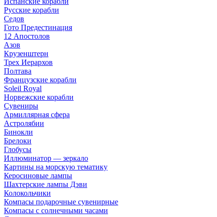
Испанские корабли
Русские корабли
Седов
Гото Предестинация
12 Апостолов
Азов
Крузенштерн
Трех Иерархов
Полтава
Французские корабли
Soleil Royal
Норвежские корабли
Сувениры
Армиллярная сфера
Астролябии
Бинокли
Брелоки
Глобусы
Иллюминатор — зеркало
Картины на морскую тематику
Керосиновые лампы
Шахтерские лампы Дэви
Колокольчики
Компасы подарочные сувенирные
Компасы с солнечными часами