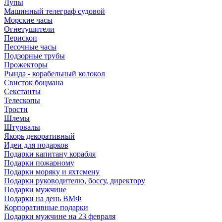
Лупы
Машинный телеграф судовой
Морские часы
Огнетушители
Перископ
Песочные часы
Подзорные трубы
Прожекторы
Рында - корабельный колокол
Свисток боцмана
Секстанты
Телескопы
Трости
Шлемы
Штурвалы
Якорь декоративный
Идеи для подарков
Подарки капитану корабля
Подарки пожарному
Подарки моряку и яхтсмену
Подарки руководителю, боссу, директору
Подарки мужчине
Подарки на день ВМФ
Корпоративные подарки
Подарки мужчине на 23 февраля