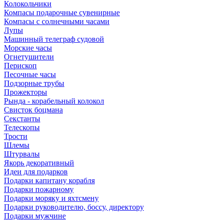
Колокольчики
Компасы подарочные сувенирные
Компасы с солнечными часами
Лупы
Машинный телеграф судовой
Морские часы
Огнетушители
Перископ
Песочные часы
Подзорные трубы
Прожекторы
Рында - корабельный колокол
Свисток боцмана
Секстанты
Телескопы
Трости
Шлемы
Штурвалы
Якорь декоративный
Идеи для подарков
Подарки капитану корабля
Подарки пожарному
Подарки моряку и яхтсмену
Подарки руководителю, боссу, директору
Подарки мужчине