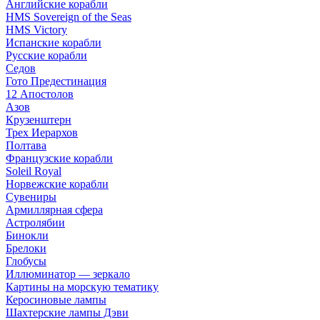
Английские корабли
HMS Sovereign of the Seas
HMS Victory
Испанские корабли
Русские корабли
Седов
Гото Предестинация
12 Апостолов
Азов
Крузенштерн
Трех Иерархов
Полтава
Французские корабли
Soleil Royal
Норвежские корабли
Сувениры
Армиллярная сфера
Астролябии
Бинокли
Брелоки
Глобусы
Иллюминатор — зеркало
Картины на морскую тематику
Керосиновые лампы
Шахтерские лампы Дэви