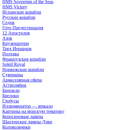
HMS Sovereign of the Seas
HMS Victory
Испанские корабли
Русские корабли
Седов
Гото Предестинация
12 Апостолов
Азов
Крузенштерн
Трех Иерархов
Полтава
Французские корабли
Soleil Royal
Норвежские корабли
Сувениры
Армиллярная сфера
Астролябии
Бинокли
Брелоки
Глобусы
Иллюминатор — зеркало
Картины на морскую тематику
Керосиновые лампы
Шахтерские лампы Дэви
Колокольчики