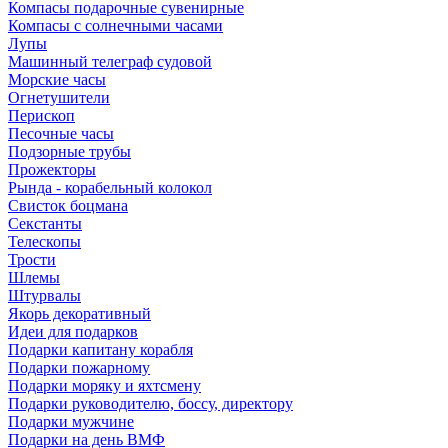
Компасы подарочные сувенирные
Компасы с солнечными часами
Лупы
Машинный телеграф судовой
Морские часы
Огнетушители
Перископ
Песочные часы
Подзорные трубы
Прожекторы
Рында - корабельный колокол
Свисток боцмана
Секстанты
Телескопы
Трости
Шлемы
Штурвалы
Якорь декоративный
Идеи для подарков
Подарки капитану корабля
Подарки пожарному
Подарки моряку и яхтсмену
Подарки руководителю, боссу, директору
Подарки мужчине
Подарки на день ВМФ