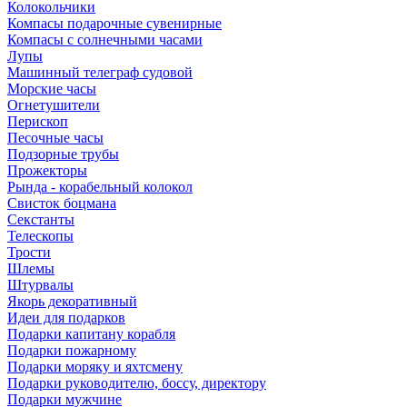
Колокольчики
Компасы подарочные сувенирные
Компасы с солнечными часами
Лупы
Машинный телеграф судовой
Морские часы
Огнетушители
Перископ
Песочные часы
Подзорные трубы
Прожекторы
Рында - корабельный колокол
Свисток боцмана
Секстанты
Телескопы
Трости
Шлемы
Штурвалы
Якорь декоративный
Идеи для подарков
Подарки капитану корабля
Подарки пожарному
Подарки моряку и яхтсмену
Подарки руководителю, боссу, директору
Подарки мужчине