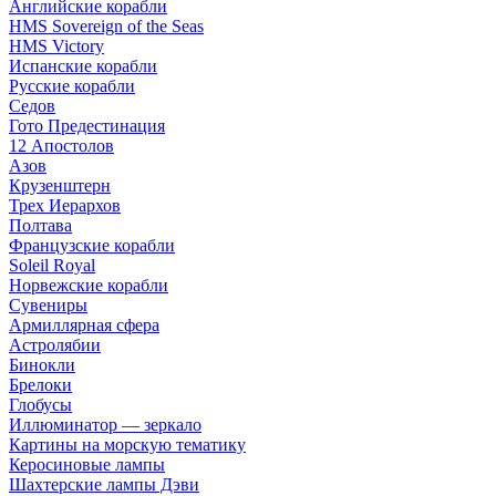
Английские корабли
HMS Sovereign of the Seas
HMS Victory
Испанские корабли
Русские корабли
Седов
Гото Предестинация
12 Апостолов
Азов
Крузенштерн
Трех Иерархов
Полтава
Французские корабли
Soleil Royal
Норвежские корабли
Сувениры
Армиллярная сфера
Астролябии
Бинокли
Брелоки
Глобусы
Иллюминатор — зеркало
Картины на морскую тематику
Керосиновые лампы
Шахтерские лампы Дэви