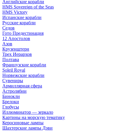
Английские корабли
HMS Sovereign of the Seas
HMS Victory
Испанские корабли
Русские корабли
Седов
Гото Предестинация
12 Апостолов
Азов
Крузенштерн
Трех Иерархов
Полтава
Французские корабли
Soleil Royal
Норвежские корабли
Сувениры
Армиллярная сфера
Астролябии
Бинокли
Брелоки
Глобусы
Иллюминатор — зеркало
Картины на морскую тематику
Керосиновые лампы
Шахтерские лампы Дэви