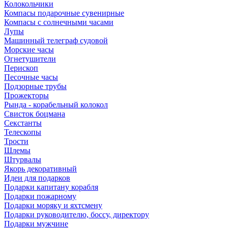
Колокольчики
Компасы подарочные сувенирные
Компасы с солнечными часами
Лупы
Машинный телеграф судовой
Морские часы
Огнетушители
Перископ
Песочные часы
Подзорные трубы
Прожекторы
Рында - корабельный колокол
Свисток боцмана
Секстанты
Телескопы
Трости
Шлемы
Штурвалы
Якорь декоративный
Идеи для подарков
Подарки капитану корабля
Подарки пожарному
Подарки моряку и яхтсмену
Подарки руководителю, боссу, директору
Подарки мужчине