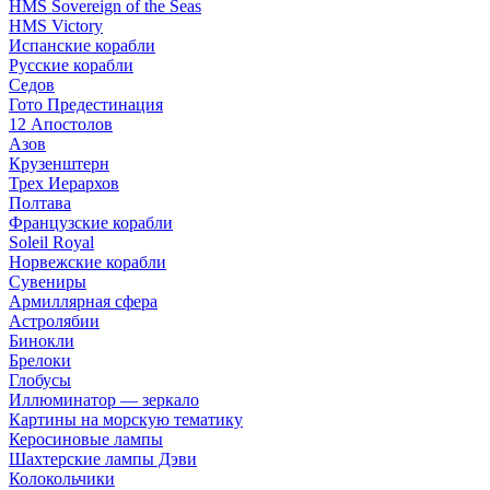
HMS Sovereign of the Seas
HMS Victory
Испанские корабли
Русские корабли
Седов
Гото Предестинация
12 Апостолов
Азов
Крузенштерн
Трех Иерархов
Полтава
Французские корабли
Soleil Royal
Норвежские корабли
Сувениры
Армиллярная сфера
Астролябии
Бинокли
Брелоки
Глобусы
Иллюминатор — зеркало
Картины на морскую тематику
Керосиновые лампы
Шахтерские лампы Дэви
Колокольчики