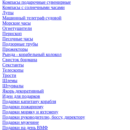
Компасы подарочные сувенирные
Компасы с солнечными часами
Лупы
Машинный телеграф судовой
Морские часы
Огнетушители
Перископ
Песочные часы
Подзорные трубы
Прожекторы
Рында - корабельный колокол
Свисток боцмана
Секстанты
Телескопы
Трости
Шлемы
Штурвалы
Якорь декоративный
Идеи для подарков
Подарки капитану корабля
Подарки пожарному
Подарки моряку и яхтсмену
Подарки руководителю, боссу, директору
Подарки мужчине
Подарки на день ВМФ