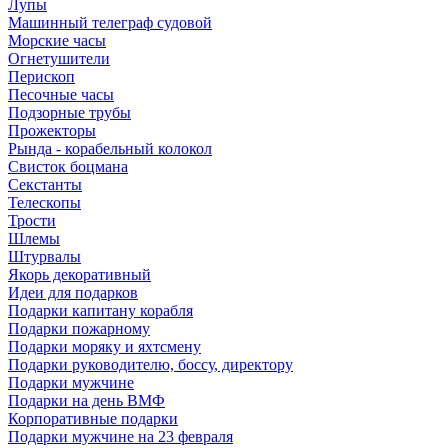
Лупы
Машинный телеграф судовой
Морские часы
Огнетушители
Перископ
Песочные часы
Подзорные трубы
Прожекторы
Рында - корабельный колокол
Свисток боцмана
Секстанты
Телескопы
Трости
Шлемы
Штурвалы
Якорь декоративный
Идеи для подарков
Подарки капитану корабля
Подарки пожарному
Подарки моряку и яхтсмену
Подарки руководителю, боссу, директору
Подарки мужчине
Подарки на день ВМФ
Корпоративные подарки
Подарки мужчине на 23 февраля