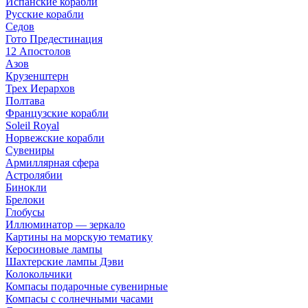
Испанские корабли
Русские корабли
Седов
Гото Предестинация
12 Апостолов
Азов
Крузенштерн
Трех Иерархов
Полтава
Французские корабли
Soleil Royal
Норвежские корабли
Сувениры
Армиллярная сфера
Астролябии
Бинокли
Брелоки
Глобусы
Иллюминатор — зеркало
Картины на морскую тематику
Керосиновые лампы
Шахтерские лампы Дэви
Колокольчики
Компасы подарочные сувенирные
Компасы с солнечными часами