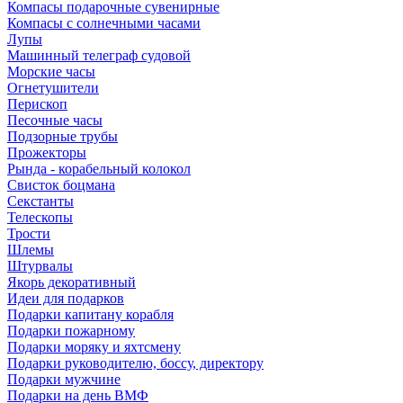
Компасы подарочные сувенирные
Компасы с солнечными часами
Лупы
Машинный телеграф судовой
Морские часы
Огнетушители
Перископ
Песочные часы
Подзорные трубы
Прожекторы
Рында - корабельный колокол
Свисток боцмана
Секстанты
Телескопы
Трости
Шлемы
Штурвалы
Якорь декоративный
Идеи для подарков
Подарки капитану корабля
Подарки пожарному
Подарки моряку и яхтсмену
Подарки руководителю, боссу, директору
Подарки мужчине
Подарки на день ВМФ