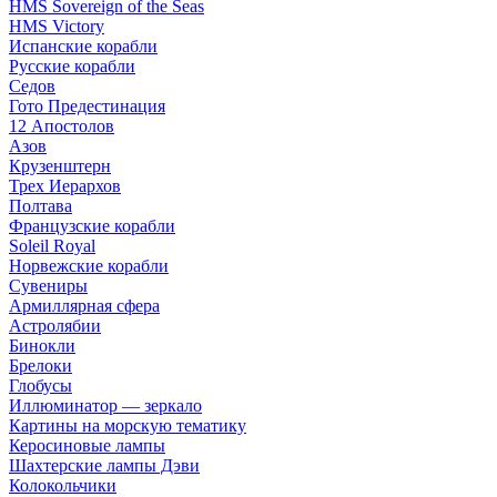
HMS Sovereign of the Seas
HMS Victory
Испанские корабли
Русские корабли
Седов
Гото Предестинация
12 Апостолов
Азов
Крузенштерн
Трех Иерархов
Полтава
Французские корабли
Soleil Royal
Норвежские корабли
Сувениры
Армиллярная сфера
Астролябии
Бинокли
Брелоки
Глобусы
Иллюминатор — зеркало
Картины на морскую тематику
Керосиновые лампы
Шахтерские лампы Дэви
Колокольчики