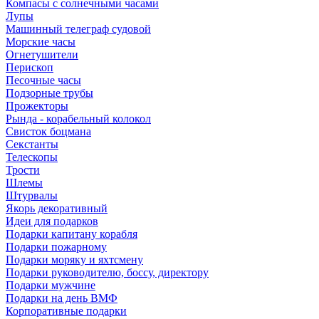
Компасы с солнечными часами
Лупы
Машинный телеграф судовой
Морские часы
Огнетушители
Перископ
Песочные часы
Подзорные трубы
Прожекторы
Рында - корабельный колокол
Свисток боцмана
Секстанты
Телескопы
Трости
Шлемы
Штурвалы
Якорь декоративный
Идеи для подарков
Подарки капитану корабля
Подарки пожарному
Подарки моряку и яхтсмену
Подарки руководителю, боссу, директору
Подарки мужчине
Подарки на день ВМФ
Корпоративные подарки