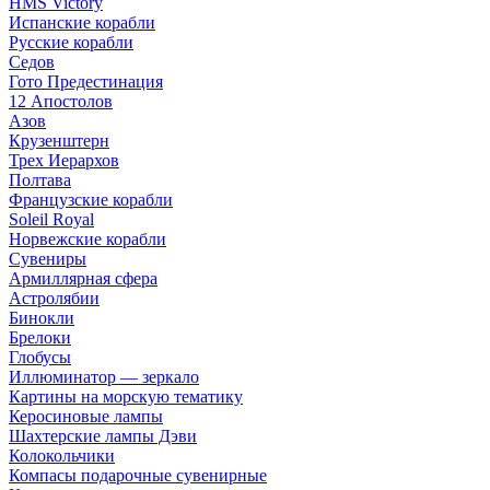
HMS Victory
Испанские корабли
Русские корабли
Седов
Гото Предестинация
12 Апостолов
Азов
Крузенштерн
Трех Иерархов
Полтава
Французские корабли
Soleil Royal
Норвежские корабли
Сувениры
Армиллярная сфера
Астролябии
Бинокли
Брелоки
Глобусы
Иллюминатор — зеркало
Картины на морскую тематику
Керосиновые лампы
Шахтерские лампы Дэви
Колокольчики
Компасы подарочные сувенирные