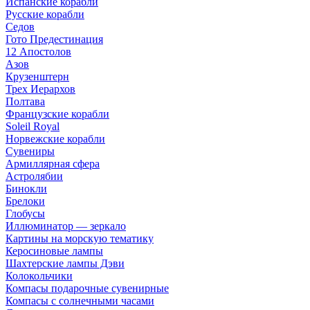
Испанские корабли
Русские корабли
Седов
Гото Предестинация
12 Апостолов
Азов
Крузенштерн
Трех Иерархов
Полтава
Французские корабли
Soleil Royal
Норвежские корабли
Сувениры
Армиллярная сфера
Астролябии
Бинокли
Брелоки
Глобусы
Иллюминатор — зеркало
Картины на морскую тематику
Керосиновые лампы
Шахтерские лампы Дэви
Колокольчики
Компасы подарочные сувенирные
Компасы с солнечными часами