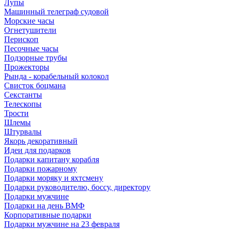
Лупы
Машинный телеграф судовой
Морские часы
Огнетушители
Перископ
Песочные часы
Подзорные трубы
Прожекторы
Рында - корабельный колокол
Свисток боцмана
Секстанты
Телескопы
Трости
Шлемы
Штурвалы
Якорь декоративный
Идеи для подарков
Подарки капитану корабля
Подарки пожарному
Подарки моряку и яхтсмену
Подарки руководителю, боссу, директору
Подарки мужчине
Подарки на день ВМФ
Корпоративные подарки
Подарки мужчине на 23 февраля