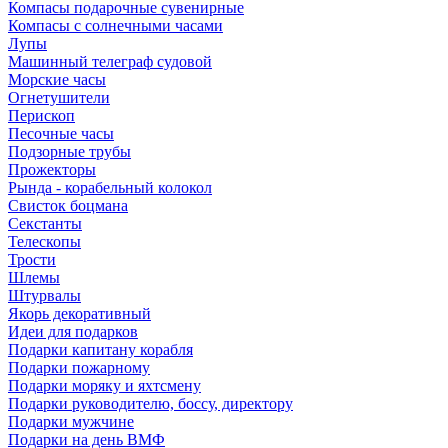
Компасы подарочные сувенирные
Компасы с солнечными часами
Лупы
Машинный телеграф судовой
Морские часы
Огнетушители
Перископ
Песочные часы
Подзорные трубы
Прожекторы
Рында - корабельный колокол
Свисток боцмана
Секстанты
Телескопы
Трости
Шлемы
Штурвалы
Якорь декоративный
Идеи для подарков
Подарки капитану корабля
Подарки пожарному
Подарки моряку и яхтсмену
Подарки руководителю, боссу, директору
Подарки мужчине
Подарки на день ВМФ