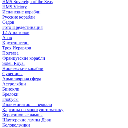
HMS Sovereign of the Seas
HMS Victory
Испанские корабли
Русские корабли
Седов
Гото Предестинация
12 Апостолов
Азов
Крузенштерн
Трех Иерархов
Полтава
Французские корабли
Soleil Royal
Норвежские корабли
Сувениры
Армиллярная сфера
Астролябии
Бинокли
Брелоки
Глобусы
Иллюминатор — зеркало
Картины на морскую тематику
Керосиновые лампы
Шахтерские лампы Дэви
Колокольчики