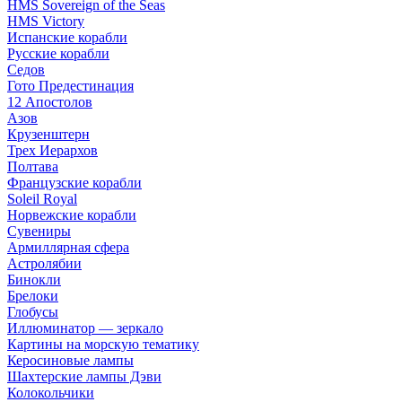
HMS Sovereign of the Seas
HMS Victory
Испанские корабли
Русские корабли
Седов
Гото Предестинация
12 Апостолов
Азов
Крузенштерн
Трех Иерархов
Полтава
Французские корабли
Soleil Royal
Норвежские корабли
Сувениры
Армиллярная сфера
Астролябии
Бинокли
Брелоки
Глобусы
Иллюминатор — зеркало
Картины на морскую тематику
Керосиновые лампы
Шахтерские лампы Дэви
Колокольчики