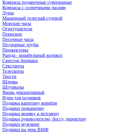
Компасы подарочные сувенирные
Компасы с солнечными часами
Лупы
Машинный телеграф судовой
Морские часы
Огнетушители
Перископ
Песочные часы
Подзорные трубы
Прожекторы
Рында - корабельный колокол
Свисток боцмана
Секстанты
Телескопы
Трости
Шлемы
Штурвалы
Якорь декоративный
Идеи для подарков
Подарки капитану корабля
Подарки пожарному
Подарки моряку и яхтсмену
Подарки руководителю, боссу, директору
Подарки мужчине
Подарки на день ВМФ