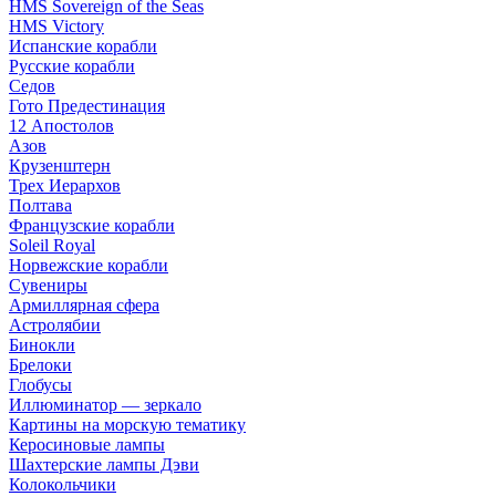
HMS Sovereign of the Seas
HMS Victory
Испанские корабли
Русские корабли
Седов
Гото Предестинация
12 Апостолов
Азов
Крузенштерн
Трех Иерархов
Полтава
Французские корабли
Soleil Royal
Норвежские корабли
Сувениры
Армиллярная сфера
Астролябии
Бинокли
Брелоки
Глобусы
Иллюминатор — зеркало
Картины на морскую тематику
Керосиновые лампы
Шахтерские лампы Дэви
Колокольчики