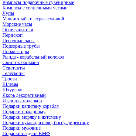
Компасы подарочные сувенирные
Компасы с солнечными часами
Лупы
Машинный телеграф судовой
Морские часы
Огнетушители
Перископ
Песочные часы
Подзорные трубы
Прожекторы
Рында - корабельный колокол
Свисток боцмана
Секстанты
Телескопы
Трости
Шлемы
Штурвалы
Якорь декоративный
Идеи для подарков
Подарки капитану корабля
Подарки пожарному
Подарки моряку и яхтсмену
Подарки руководителю, боссу, директору
Подарки мужчине
Подарки на день ВМФ