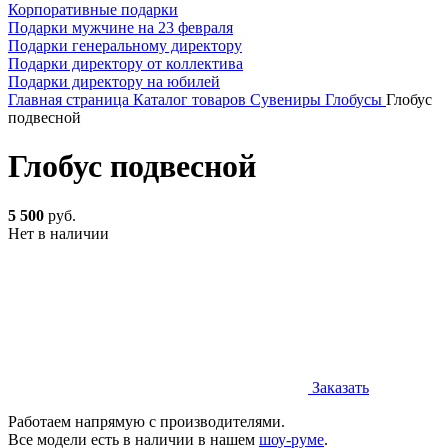
Корпоративные подарки
Подарки мужчине на 23 февраля
Подарки генеральному директору
Подарки директору от коллектива
Подарки директору на юбилей
Главная страница
Каталог товаров
Сувениры
Глобусы
Глобус
подвесной
Глобус подвесной
5 500
руб.
Нет в наличии
Заказать
Работаем напрямую с производителями.
Все модели есть в наличии в нашем
шоу-руме
.