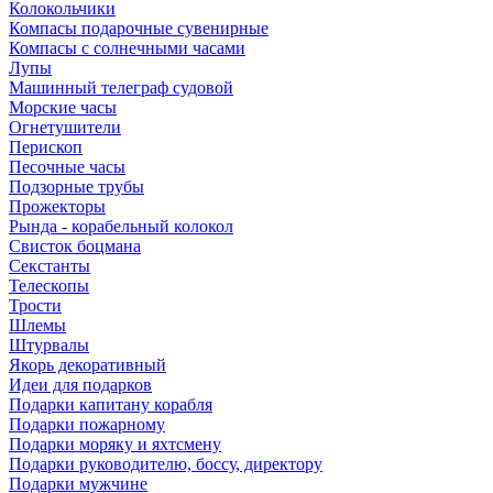
Колокольчики
Компасы подарочные сувенирные
Компасы с солнечными часами
Лупы
Машинный телеграф судовой
Морские часы
Огнетушители
Перископ
Песочные часы
Подзорные трубы
Прожекторы
Рында - корабельный колокол
Свисток боцмана
Секстанты
Телескопы
Трости
Шлемы
Штурвалы
Якорь декоративный
Идеи для подарков
Подарки капитану корабля
Подарки пожарному
Подарки моряку и яхтсмену
Подарки руководителю, боссу, директору
Подарки мужчине