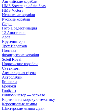
Английские корабли
HMS Sovereign of the Seas
HMS Victory
Испанские корабли
Русские корабли
Седов
Гото Предестинация
12 Апостолов
Азов
Крузенштерн
Трех Иерархов
Полтава
Французские корабли
Soleil Royal
Норвежские корабли
Сувениры
Армиллярная сфера
Астролябии
Бинокли
Брелоки
Глобусы
Иллюминатор — зеркало
Картины на морскую тематику
Керосиновые лампы
Шахтерские лампы Дэви