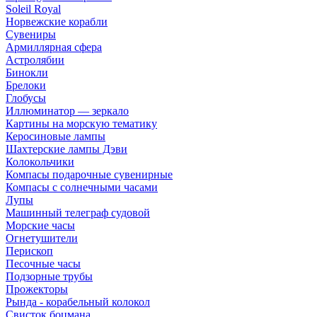
Soleil Royal
Норвежские корабли
Сувениры
Армиллярная сфера
Астролябии
Бинокли
Брелоки
Глобусы
Иллюминатор — зеркало
Картины на морскую тематику
Керосиновые лампы
Шахтерские лампы Дэви
Колокольчики
Компасы подарочные сувенирные
Компасы с солнечными часами
Лупы
Машинный телеграф судовой
Морские часы
Огнетушители
Перископ
Песочные часы
Подзорные трубы
Прожекторы
Рында - корабельный колокол
Свисток боцмана